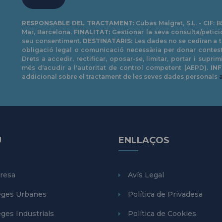
RESPONSABLE DEL TRACTAMENT:
Cubas Malgrat, S.L. - CIF: 
Mar, Barcelona.
FINALITAT:
Gestionar la seva consulta/petici
seu consentiment.
DESTINATARIS:
Les dades no se cediran a t
obligació legal o comunicació necessària per donar contest
Drets a accedir, rectificar, oposar-se, limitar, portar i supr
més d'acudir a l'autoritat de control competent (AEPD).
IN
addicional sobre el tractament de les seves dades personals
Ú
ENLLAÇOS
resa
Avís Legal
ges Urbanes
Política de Privadesa
ges Industrials
Política de Cookies