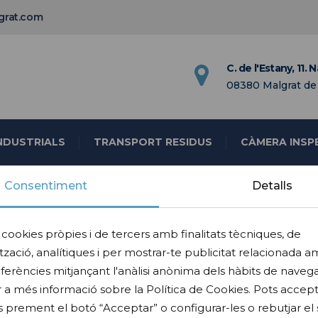
grat.com
C. de l'Estany, 11. 
08380 Malgrat de
NDUSTRIALS
TRANSPORT RESIDUS
CÀMERA INSP
Consentiment
Detalls
 cookies pròpies i de tercers amb finalitats tècniques, de
tzació, analítiques i per mostrar-te publicitat relacionada a
ferències mitjançant l'anàlisi anònima dels hàbits de navega
a més informació sobre la Política de Cookies. Pots accept
s prement el botó “Acceptar” o configurar-les o rebutjar el