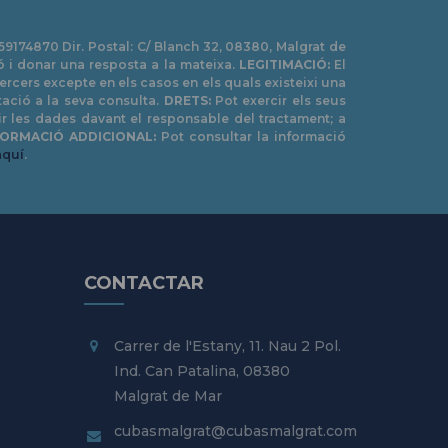
B59174870 Dir. Postal: C/ Blanch 32, 08380, Malgrat de
ó i donar una resposta a la mateixa.
LEGITIMACIÓ:
El
ercers excepte en els casos en els quals existeixi una
ació a la seva consulta.
DRETS:
Pot exercir els seus
imir les dades davant el responsable del tractament; a
FORMACIÓ ADDICIONAL:
Pot consultar la informació
aquí
.
CONTACTAR
Carrer de l'Estany, 11. Nau 2 Pol.
Ind. Can Patalina, 08380
Malgrat de Mar
cubasmalgrat@
cubasmalgrat.com