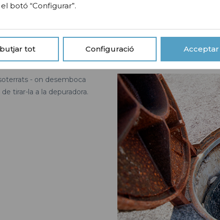
l botó “Configurar”.
Sèptiques
butjar tot
Configuració
Acceptar 
 soterrats - on desemboca
 de tirar-la a la depuradora.