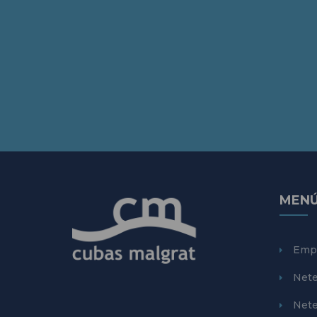
MEN
Emp
Nete
Nete