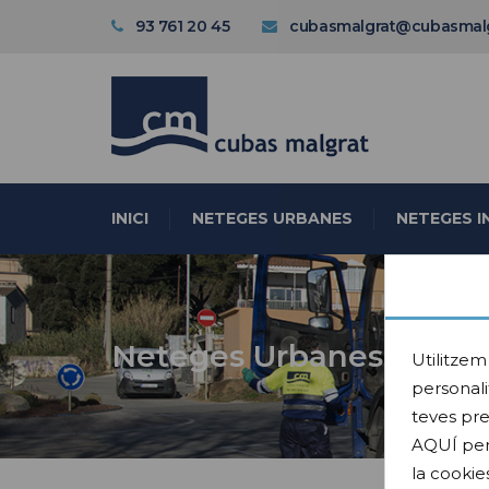
93 761 20 45
cubasmalgrat@cubasmal
INICI
NETEGES URBANES
NETEGES I
Neteges Urbanes
Utilitzem
personali
teves pre
AQUÍ per 
la cookie