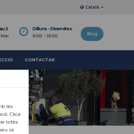
Català
Nau 2
Dilluns - Divendres
Blog
 Mar
9:00 - 19:00
ECCIÓ
CONTACTAR
mb les
ció. Clica
ar totes
 seu ús