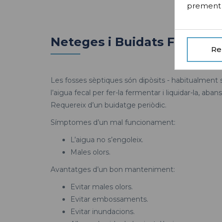
prement e
Neteges i Buidats Fosses 
Re
Les fosses sèptiques són dipòsits - habitualment
l’aigua fecal per fer-la fermentar i liquidar-la, abans
Requereix d’un buidatge periòdic.
Símptomes d’un mal funcionament:
L’aigua no s’engoleix.
Males olors.
Avantatges d’un bon manteniment:
Evitar males olors.
Evitar embossaments.
Evitar inundacions.