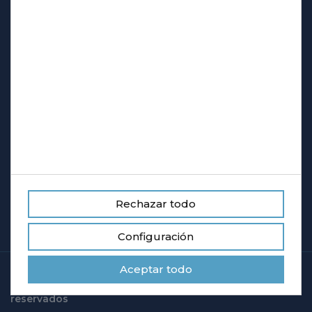
Gestionar Cookies
Contactar
Carrer de l'Estany, 11. Nau 2 Pol. Ind. Can Patalina,
08380 Malgrat de Mar
cubasmalgrat@
cubasmalgrat.com
93 761 20 45 - 645 807 512
Rechazar todo
Configuración
Aceptar todo
© Copyright 2018 Cubas Malgrat. Todos los derechos
reservados