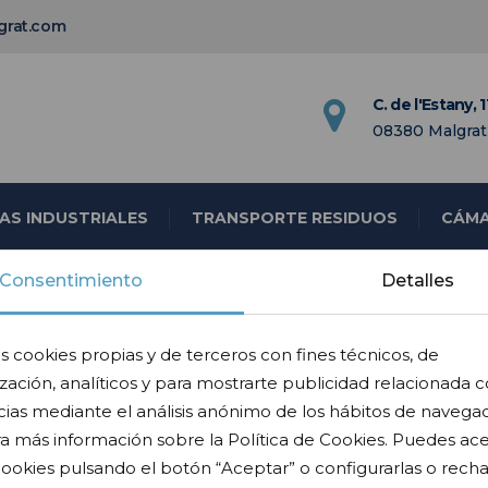
grat.com
C. de l'Estany, 1
08380 Malgrat
ZAS INDUSTRIALES
TRANSPORTE RESIDUOS
CÁMA
Consentimiento
Detalles
s cookies propias y de terceros con fines técnicos, de
zación, analíticos y para mostrarte publicidad relacionada c
ias mediante el análisis anónimo de los hábitos de navegac
a más información sobre la Política de Cookies. Puedes ac
cookies pulsando el botón “Aceptar” o configurarlas o recha