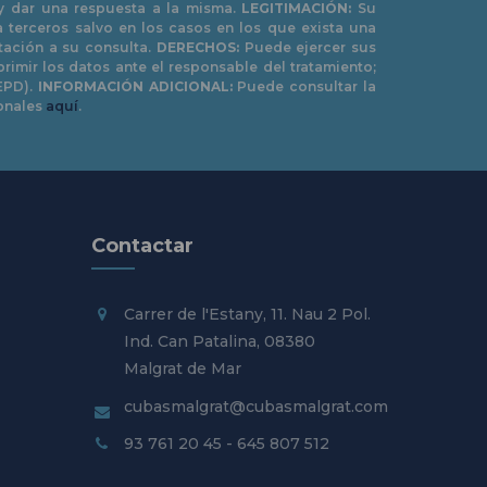
 y dar una respuesta a la misma.
LEGITIMACIÓN:
Su
 terceros salvo en los casos en los que exista una
tación a su consulta.
DERECHOS:
Puede ejercer sus
uprimir los datos ante el responsable del tratamiento;
EPD).
INFORMACIÓN ADICIONAL:
Puede consultar la
sonales
aquí
.
Contactar
Carrer de l'Estany, 11. Nau 2 Pol.
Ind. Can Patalina, 08380
Malgrat de Mar
cubasmalgrat@
cubasmalgrat.com
93 761 20 45 - 645 807 512