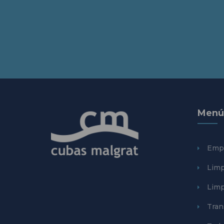
Menú
Emp
Limp
Limp
Tran