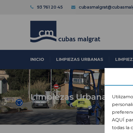
93 761 20 45
cubasmalgrat@cubasmal
INICIO
LIMPIEZAS URBANAS
LIMPIE
Limpiezas Urbanas
Utilizamo
personali
preferenc
AQUÍ par
todas la 